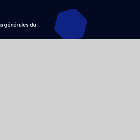
s générales du
 de protection
ées
les du site
 en matière de
légales