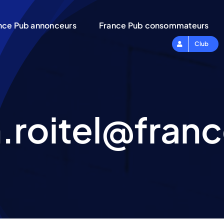
nce Pub annonceurs
France Pub consommateurs
Club
n.roitel@fran