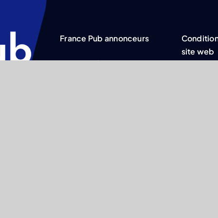
France Pub annonceurs
Condition
site web
France Pub
consommateurs
Politique
des donn
Publications
personnel
Presse
Politique
cookies
Contact
Mentions 
Club