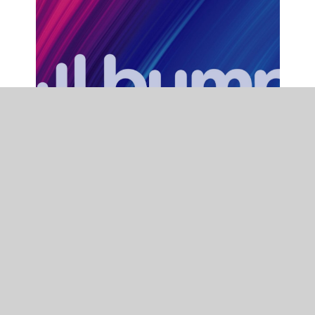
Le marché publicitaire
des 3 trimestres 2023 et
prévisions