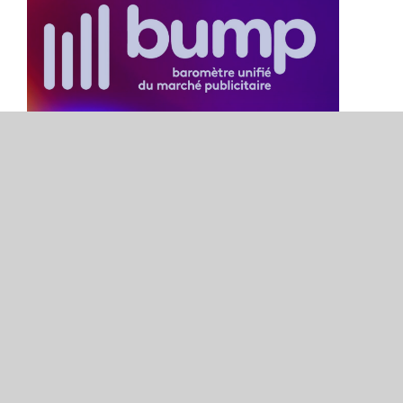
Bilan 1er trimestre 2024 &
prévisions annuelles